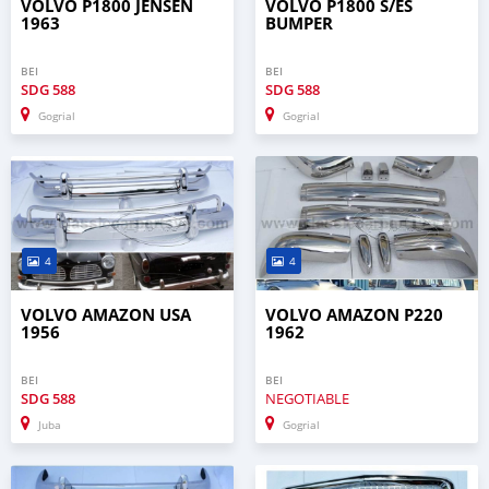
VOLVO P1800 JENSEN
VOLVO P1800 S/ES
1963
BUMPER
BEI
BEI
SDG
588
SDG
588
Gogrial
Gogrial
4
4
VOLVO AMAZON USA
VOLVO AMAZON P220
1956
1962
BEI
BEI
SDG
588
NEGOTIABLE
Juba
Gogrial