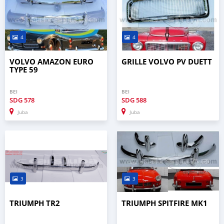
4
4
VOLVO AMAZON EURO
GRILLE VOLVO PV DUETT
TYPE 59
BEI
BEI
SDG
578
SDG
588
Juba
Juba
3
3
TRIUMPH TR2
TRIUMPH SPITFIRE MK1