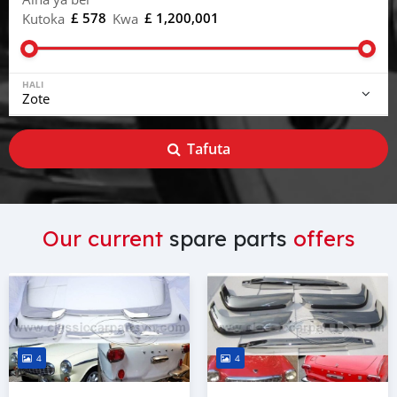
£ 578
£ 1,200,001
Kutoka
Kwa
HALI
Tafuta
Our current
spare parts
offers
4
4