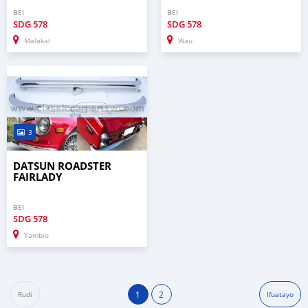
BEI
BEI
SDG
578
SDG
578
Malakal
Wau
3
DATSUN ROADSTER
FAIRLADY
BEI
SDG
578
Yambio
1
2
Rudi
Ifuatayo